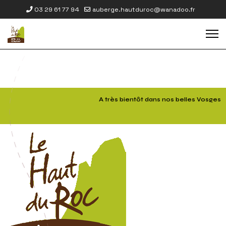
03 29 61 77 94
auberge.hautduroc@wanadoo.fr
A très bientôt dans nos belles Vosges